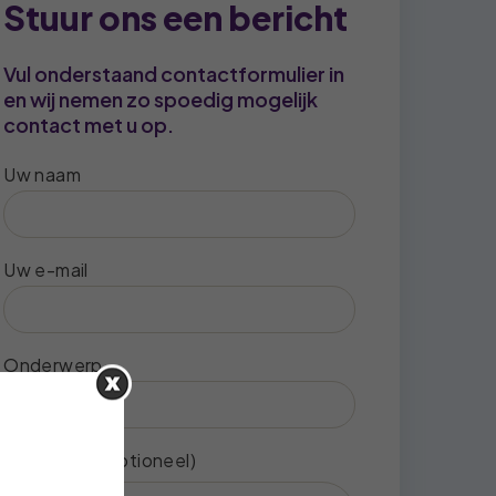
Stuur ons een bericht
Vul onderstaand contactformulier in
en wij nemen zo spoedig mogelijk
contact met u op.
Uw naam
Uw e-mail
Onderwerp
Uw bericht (optioneel)