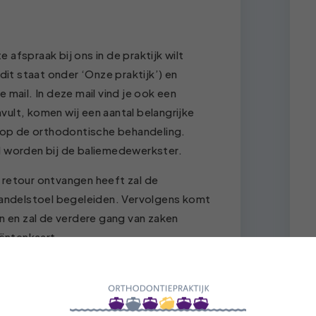
afspraak bij ons in de praktijk wilt
dit staat onder ‘Onze praktijk’) en
 mail. In deze mail vind je ook een
nvult, komen wij een aantal belangrijke
n op de orthodontische behandeling.
d worden bij de baliemedewerkster.
 retour ontvangen heeft zal de
ehandelstoel begeleiden. Vervolgens komt
n en zal de verdere gang van zaken
iëntenkaart.
 consult een vervolgafspraak gemaakt
n voor het maken van gezichts-, mond- en
hand hiervan kan de orthodontist een