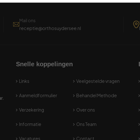
Mail ons
receptie@orthosuydersee.nl
Snelle koppelingen
Links
Veelgestelde vragen
Aanmeldformulier
Behandel Methode
ar.
Verzekering
Over ons
Informatie
Ons Team
Vacatures
Contact