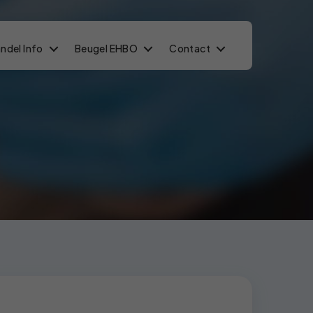
ndel Info
Beugel EHBO
Contact