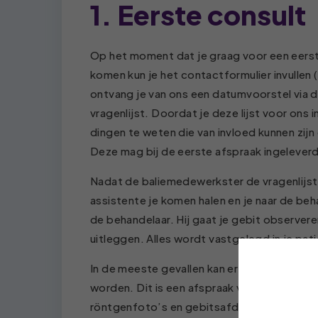
1. Eerste consult
Op het moment dat je graag voor een eerste 
komen kun je het contactformulier invullen (
ontvang je van ons een datumvoorstel via de
vragenlijst. Doordat je deze lijst voor ons i
dingen te weten die van invloed kunnen zij
Deze mag bij de eerste afspraak ingelever
Nadat de baliemedewerkster de vragenlijst
assistente je komen halen en je naar de b
de behandelaar. Hij gaat je gebit observere
uitleggen. Alles wordt vastgelegd in je pat
In de meeste gevallen kan er na het eerste
worden. Dit is een afspraak van 30 minute
röntgenfoto’s en gebitsafdrukken. Aan de 