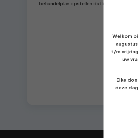
behandelplan opstellen dat bij de 3e afsp
Welkom bij
augustus 
t/m vrijda
uw vra
Elke don
deze dag 